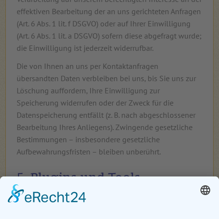
effektiven Bearbeitung der an uns gerichteten Anfragen
(Art. 6 Abs. 1 lit. f DSGVO) oder auf Ihrer Einwilligung
(Art. 6 Abs. 1 lit. a DSGVO) sofern diese abgefragt wurde;
die Einwilligung ist jederzeit widerrufbar.
Die von Ihnen an uns per Kontaktanfragen
übersandten Daten verbleiben bei uns, bis Sie uns zur
Löschung auffordern, Ihre Einwilligung zur
Speicherung widerrufen oder der Zweck für die
Datenspeicherung entfällt (z. B. nach abgeschlossener
Bearbeitung Ihres Anliegens). Zwingende gesetzliche
Bestimmungen – insbesondere gesetzliche
Aufbewahrungsfristen – bleiben unberührt.
5. Plugins und Tools
OpenStreetMap
Wir nutzen den Kartendienst von OpenStreetMap