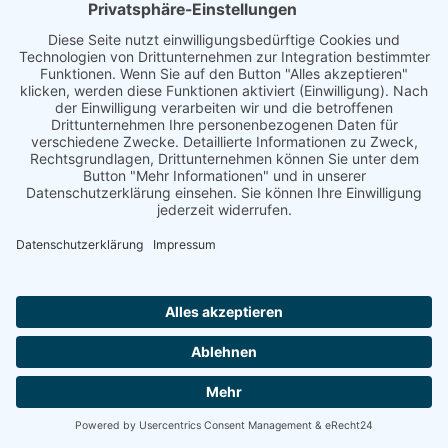
(OSM).
Wir binden das Kartenmaterial von OpenStreetMap auf
dem Server der OpenStreetMap Foundation, St John’s
Innovation Centre, Cowley Road, Cambridge, CB4 0WS,
Großbritannien, ein. Großbritannien gilt als
datenschutzrechtlich sicherer Drittstaat. Das bedeutet,
dass Großbritannien ein Datenschutzniveau aufweist,
das dem Datenschutzniveau in der Europäischen Union
entspricht. Bei der Nutzung der OpenStreetMap-Karten
wird eine Verbindung zu den Servern der
OpenStreetMap-Foundation hergestellt. Dabei können
u. a. Ihre IP-Adresse und weitere Informationen über Ihr
Verhalten auf dieser Website an die OSMF
weitergeleitet werden. OpenStreetMap speichert hierzu
unter Umständen Cookies in Ihrem Browser oder setzt
vergleichbare Wiedererkennungstechnologien ein.
Die Nutzung von OpenStreetMap erfolgt im Interesse